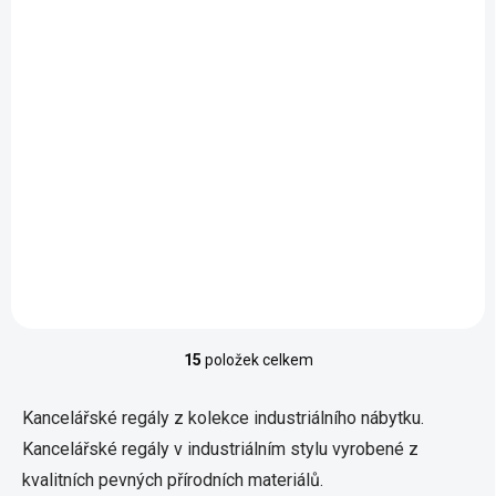
Žebříková police ILLS55BXA
4 060 Kč
Do košíku
Jedinečný industriální design Německá kvalita Kovová kostra Velký
úložný prostor Nastavitelné nožky Velká nosnost Rozměry: délka
105 cm x šířka 33,5 cm x výška 177,5 cm
15
položek celkem
O
v
l
Kancelářské regály z kolekce industriálního nábytku.
á
Kancelářské regály v industriálním stylu vyrobené z
d
a
kvalitních pevných přírodních materiálů.
c