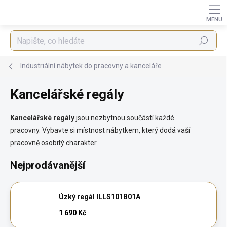
Přejít
na
obsah
Hledat
Industriální nábytek do pracovny a kanceláře
Kancelářské regály
Kancelářské regály
jsou nezbytnou součástí každé
pracovny.
Vybavte si místnost nábytkem, který dodá vaší
pracovně
osobitý charakter.
Nejprodávanější
Úzký regál ILLS101B01A
1 690 Kč