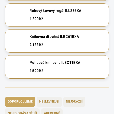
Rohový kovový regál ILLS35XA
1 290 Kč
Knihovna dřevěná ILBC61BXA
2 122 Kč
Policová knihovna ILBC11BXA
1 590 Kč
Ř
a
DOPORUČUJEME
NEJLEVNĚJŠÍ
NEJDRAŽŠÍ
z
e
NEJPRODÁVANĚJŠÍ
ABECEDNĚ