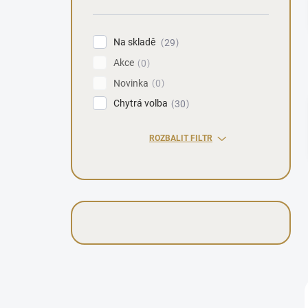
n
í
p
Na skladě
29
a
Akce
n
0
e
Novinka
0
l
Chytrá volba
30
ROZBALIT FILTR