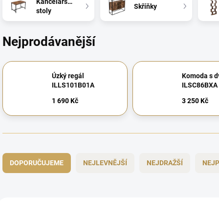
Kancelářské
Skříňky
stoly
Nejprodávanější
Úzký regál
Komoda s d
ILLS101B01A
ILSC86BXA
1 690 Kč
3 250 Kč
Ř
a
DOPORUČUJEME
NEJLEVNĚJŠÍ
NEJDRAŽŠÍ
NEJP
z
e
n
í
V
p
ý
CHYTRÁ VOLBA
CHYTRÁ VOLBA