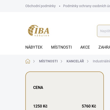
Přejít
Obchodní podmínky
Podmínky ochrany osobních ú
na
obsah
NÁBYTEK
MÍSTNOSTI
AKCE
ZAHR
Domů
MÍSTNOSTI
KANCELÁŘ
Industriáln
P
o
s
CENA
t
r
a
n
1250
Kč
5760
Kč