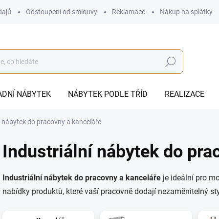
dajů
Odstoupení od smlouvy
Reklamace
Nákup na splátky
Hledat
ADNÍ NÁBYTEK
NÁBYTEK PODLE TŘÍD
REALIZACE
í nábytek do pracovny a kanceláře
Industriální nábytek do pra
Industriální nábytek do pracovny a kanceláře
je ideální pro m
nabídky produktů, které vaší pracovně dodají nezaměnitelný sty