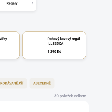
Regály
vířky
Rohový kovový regál
ILLS35XA
1 290 Kč
RODÁVANĚJŠÍ
ABECEDNĚ
30
položek celkem
CHYTRÁ VOLBA