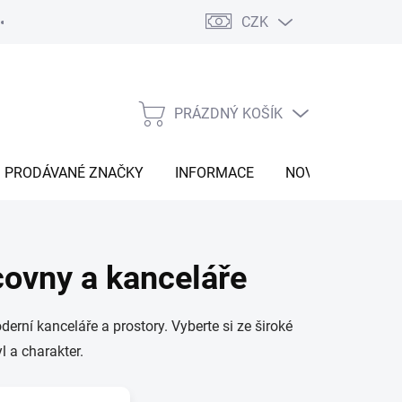
CZK
Vrácení zboží
Moje objednávka
Náš příběh
Kontakt
PRÁZDNÝ KOŠÍK
NÁKUPNÍ
KOŠÍK
PRODÁVANÉ ZNAČKY
INFORMACE
NOVINKY
covny a kanceláře
oderní kanceláře a prostory. Vyberte si ze široké
l a charakter.