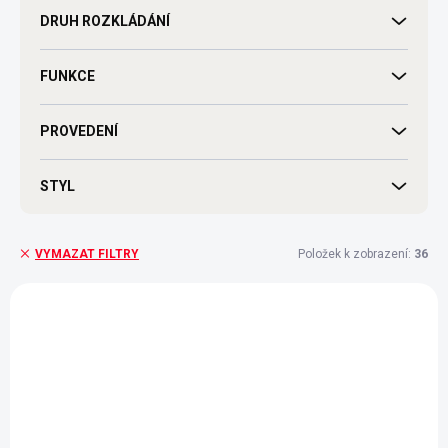
DRUH ROZKLÁDÁNÍ
FUNKCE
PROVEDENÍ
STYL
Položek k zobrazení:
36
VYMAZAT FILTRY
V
ý
AUTORSKÝ PODPIS
p
i
ZDARMA
s
p
r
o