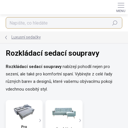
Přejít
na
obsah
Hledat
Luxusní sedačky
Rozkládací sedací soupravy
Rozkládací sedací soupravy
nabízejí pohodlí nejen pro
sezení, ale také pro komfortní spaní. Vybírejte z celé řady
různých barev a designů, které vašemu obývacímu pokoji
vdechnou osobitý styl.
Pro