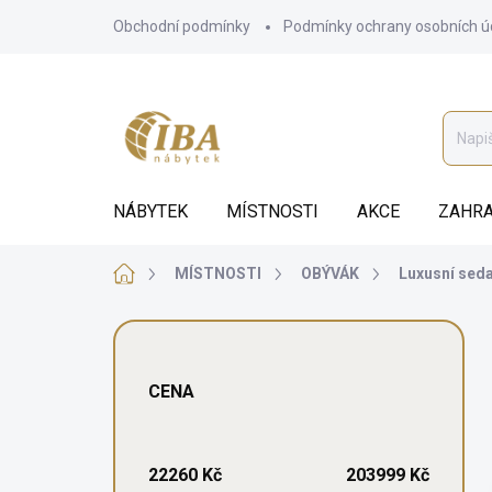
Přejít
Obchodní podmínky
Podmínky ochrany osobních ú
na
obsah
NÁBYTEK
MÍSTNOSTI
AKCE
ZAHRA
Domů
MÍSTNOSTI
OBÝVÁK
Luxusní sed
P
o
s
CENA
t
r
a
n
22260
Kč
203999
Kč