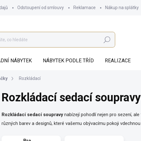
dajů
Odstoupení od smlouvy
Reklamace
Nákup na splátky
Hledat
DNÍ NÁBYTEK
NÁBYTEK PODLE TŘÍD
REALIZACE
ačky
Rozkládací
Rozkládací sedací soupravy
Rozkládací sedací soupravy
nabízejí pohodlí nejen pro sezení, ale
různých barev a designů, které vašemu obývacímu pokoji vdechnou 
Pro