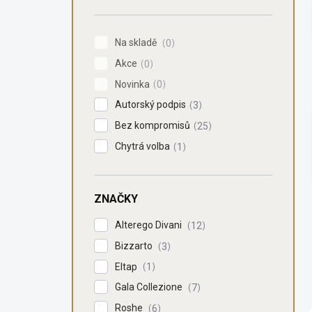
n
í
p
Na skladě
0
a
Akce
n
0
e
Novinka
0
l
Autorský podpis
3
Bez kompromisů
25
Chytrá volba
1
ZNAČKY
Alterego Divani
12
Bizzarto
3
Eltap
1
Gala Collezione
7
Roshe
6