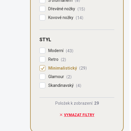
S otomanem
8
Dřevěné nožky
15
Kovové nožky
14
STYL
Moderní
43
Retro
2
Minimalistický
29
Glamour
2
Skandinavský
4
Položek k zobrazení:
29
VYMAZAT FILTRY