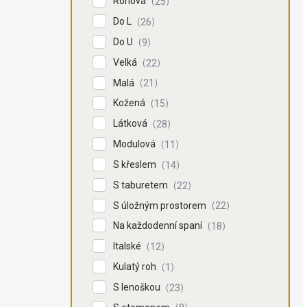
Rohová
25
Do L
26
Do U
9
Velká
22
Malá
21
Kožená
15
Látková
28
Modulová
11
S křeslem
14
S taburetem
22
S úložným prostorem
22
Na každodenní spaní
18
Italské
12
Kulatý roh
1
S lenoškou
23