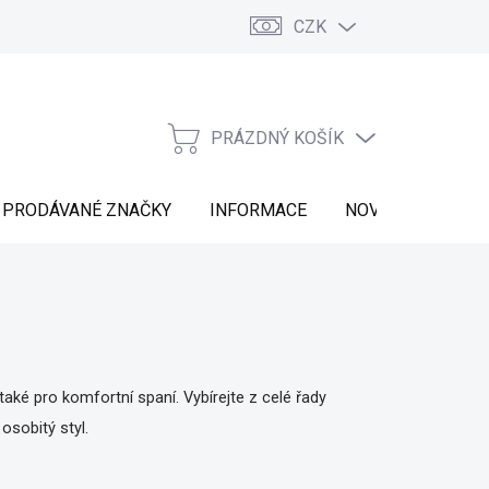
CZK
Vrácení zboží
Moje objednávka
Náš příběh
Kontakt
PRÁZDNÝ KOŠÍK
NÁKUPNÍ
KOŠÍK
PRODÁVANÉ ZNAČKY
INFORMACE
NOVINKY
 také pro komfortní spaní. Vybírejte z celé řady
osobitý styl.