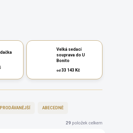
Velká sedací
edačka
souprava do U
Bonito
č
33 143 Kč
od
PRODÁVANĚJŠÍ
ABECEDNĚ
29
položek celkem