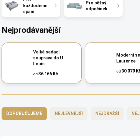
Pro běžný
každodenní
odpočinek
spaní
Nejprodávanější
Velká sedací
Moderní s
souprava do U
Laurence
Louis
30 079 K
od
36 166 Kč
od
Ř
a
DOPORUČUJEME
NEJLEVNĚJŠÍ
NEJDRAŽŠÍ
NEJ
z
e
n
í
V